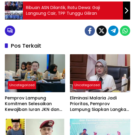
Ribuan ASN Dilantik, Ratu Dewa: Gaji
Langsung Cair, TPP Tunggu Giliran
Pos Terkait
Uncategorized
Uncategorized
Pemprov Lampung
Eliminasi Malaria Jadi
Komitmen Selesaikan
Prioritas, Pemprov
Kewajiban Iuran JKN dan
Lampung Siapkan Langkah
Perkuat Tata Kelola
Terpadu
Kepesertaan BPJS
Kesehatan