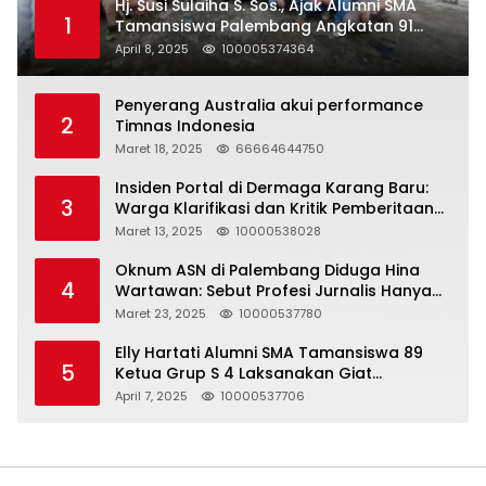
Hj. Susi Sulaiha S. Sos., Ajak Alumni SMA
1
Tamansiswa Palembang Angkatan 91
Halal Bihalal
April 8, 2025
100005374364
Penyerang Australia akui performance
2
Timnas Indonesia
Maret 18, 2025
66664644750
Insiden Portal di Dermaga Karang Baru:
3
Warga Klarifikasi dan Kritik Pemberitaan
yang Tidak Akurat
Maret 13, 2025
10000538028
Oknum ASN di Palembang Diduga Hina
4
Wartawan: Sebut Profesi Jurnalis Hanya
Seharga 2 Liter Bensin, Berujung Dugaan
Maret 23, 2025
10000537780
Pelanggaran UU ITE!
Elly Hartati Alumni SMA Tamansiswa 89
5
Ketua Grup S 4 Laksanakan Giat
Silaturahmi
April 7, 2025
10000537706