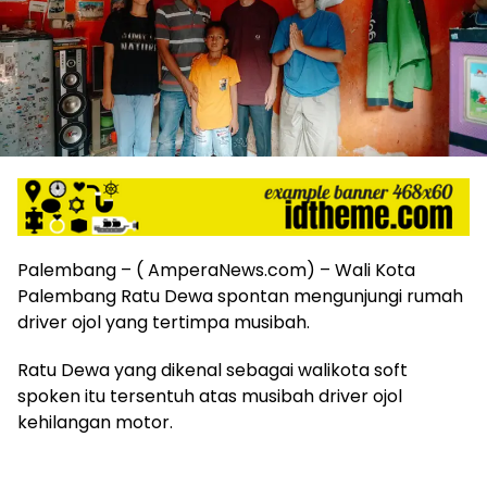
harga
iklan
yang
relatif
lebih
murah
dari
Koran
maupun
media
siber
lainnya,
Palembang – ( AmperaNews.com) – Wali Kota
desain
Palembang Ratu Dewa spontan mengunjungi rumah
Koran
driver ojol yang tertimpa musibah.
dan
media
Ratu Dewa yang dikenal sebagai walikota soft
siber
spoken itu tersentuh atas musibah driver ojol
lebih
kehilangan motor.
eksklusif,
bergaya
trendi,