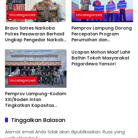
Uncategorized
Uncategorized
Bravo Satres Narkoba
Pemprov Lampung Dorong
Polres Pesawaran Berhasil
Percepatan Program
Ungkap Pengedar Narkoba
Perumahan dan
Berikut BB 7,76 Gram Sabu
Pemberdayaan Ekonomi
Rakyat
Ucapan Mohon Maaf Lahir
Bathin Tokoh Masyarakat
Pagardewa Yansori
Uncategorized
Pemprov Lampung–Kodam
XXI/Raden Intan
Tingkatkan Kapasitas
Bersama di Bidang
Komunikasi Publik
Tinggalkan Balasan
Alamat email Anda tidak akan dipublikasikan.
Ruas yang