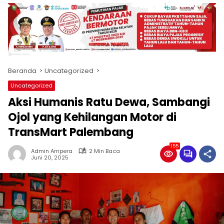
produk
antara
lain
mampu
menjadi
tempat
Beranda
Uncategorized
komunikasi
usaha
Uncategorized
(beriklan),
Aksi Humanis Ratu Dewa, Sambangi
fokus
pada
Ojol yang Kehilangan Motor di
pemberitaan
TransMart Palembang
nasional
maupun
155
Admin Ampera
2 Min Baca
international,
Juni 20, 2025
bernuansa
lokal
dan
dinamis,
memiliki
kisaran