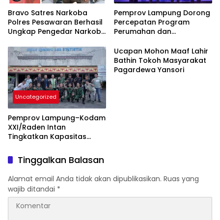
Bravo Satres Narkoba
Pemprov Lampung Dorong
Polres Pesawaran Berhasil
Percepatan Program
Ungkap Pengedar Narkoba
Perumahan dan
Berikut BB 7,76 Gram Sabu
Pemberdayaan Ekonomi
Rakyat
Ucapan Mohon Maaf Lahir
Bathin Tokoh Masyarakat
Pagardewa Yansori
Uncategorized
Pemprov Lampung–Kodam
XXI/Raden Intan
Tingkatkan Kapasitas
Bersama di Bidang
Komunikasi Publik
Tinggalkan Balasan
Alamat email Anda tidak akan dipublikasikan.
Ruas yang
wajib ditandai
*