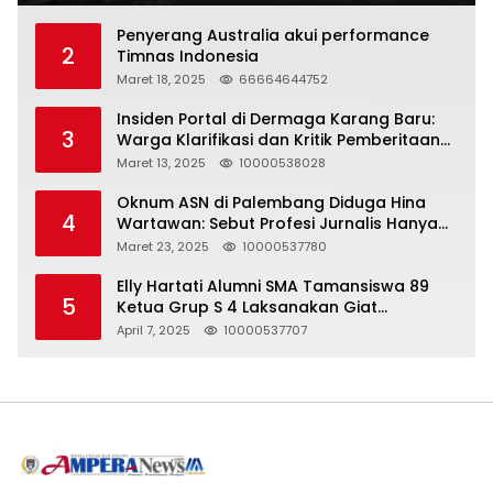
Penyerang Australia akui performance
2
Timnas Indonesia
Maret 18, 2025
66664644752
Insiden Portal di Dermaga Karang Baru:
3
Warga Klarifikasi dan Kritik Pemberitaan
yang Tidak Akurat
Maret 13, 2025
10000538028
Oknum ASN di Palembang Diduga Hina
4
Wartawan: Sebut Profesi Jurnalis Hanya
Seharga 2 Liter Bensin, Berujung Dugaan
Maret 23, 2025
10000537780
Pelanggaran UU ITE!
Elly Hartati Alumni SMA Tamansiswa 89
5
Ketua Grup S 4 Laksanakan Giat
Silaturahmi
April 7, 2025
10000537707