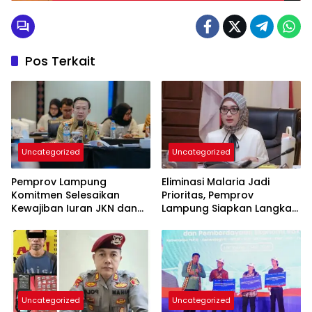
Pos Terkait
Uncategorized
Uncategorized
Pemprov Lampung
Eliminasi Malaria Jadi
Komitmen Selesaikan
Prioritas, Pemprov
Kewajiban Iuran JKN dan
Lampung Siapkan Langkah
Perkuat Tata Kelola
Terpadu
Kepesertaan BPJS
Kesehatan
Uncategorized
Uncategorized