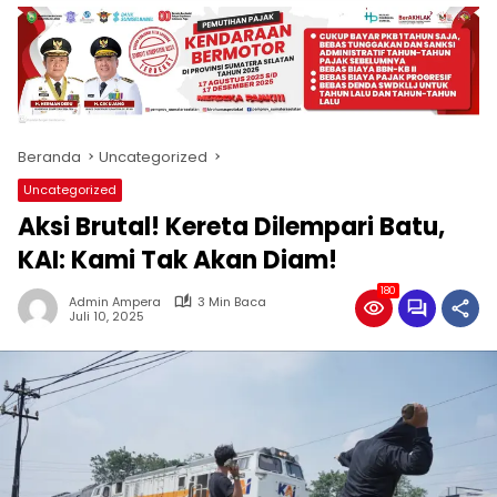
produk
antara
lain
mampu
menjadi
tempat
Beranda
Uncategorized
komunikasi
usaha
Uncategorized
(beriklan),
Aksi Brutal! Kereta Dilempari Batu,
fokus
pada
KAI: Kami Tak Akan Diam!
pemberitaan
180
nasional
Admin Ampera
3 Min Baca
Juli 10, 2025
maupun
international,
bernuansa
lokal
dan
dinamis,
memiliki
kisaran