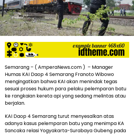
harga
iklan
yang
relatif
lebih
murah
dari
Koran
maupun
media
siber
Semarang – ( AmperaNews.com ) – Manager
lainnya,
Humas KAI Daop 4 Semarang Franoto Wibowo
desain
mengingatkan bahwa KAI akan menindak tegas
Koran
sesuai proses hukum para pelaku pelemparan batu
dan
ke rangkaian kereta api yang sedang melintas atau
media
berjalan.
siber
lebih
KAI Daop 4 Semarang turut menyesalkan atas
eksklusif,
bergaya
adanya kasus pelemparan batu yang menimpa KA
trendi,
Sancaka relasi Yogyakarta-Surabaya Gubeng pada