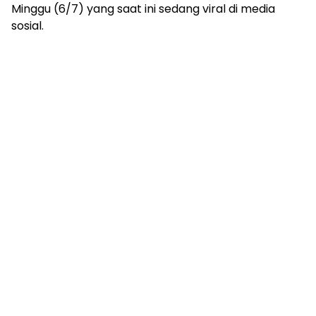
mengandung
Minggu (6/7) yang saat ini sedang viral di media
unsur
sosial.
edukasi,
gaya
hidup,
hiburan,
bebas
dari
SARA,
narkoba
dan
berita
asusila
Media
Cetak
dan
Online
Ampera
News