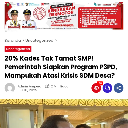
produk
antara
lain
mampu
menjadi
tempat
Beranda
Uncategorized
komunikasi
usaha
Uncategorized
(beriklan),
20% Kades Tak Tamat SMP!
fokus
pada
Pemerintah Siapkan Program P3PD,
pemberitaan
Mampukah Atasi Krisis SDM Desa?
nasional
maupun
130
Admin Ampera
2 Min Baca
international,
Juli 10, 2025
bernuansa
lokal
dan
dinamis,
memiliki
kisaran