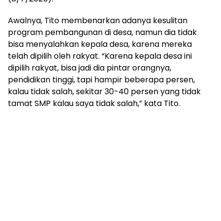
mengandung
unsur
Awalnya, Tito membenarkan adanya kesulitan
edukasi,
program pembangunan di desa, namun dia tidak
gaya
bisa menyalahkan kepala desa, karena mereka
hidup,
hiburan,
telah dipilih oleh rakyat. “Karena kepala desa ini
bebas
dipilih rakyat, bisa jadi dia pintar orangnya,
dari
pendidikan tinggi, tapi hampir beberapa persen,
SARA,
kalau tidak salah, sekitar 30-40 persen yang tidak
narkoba
tamat SMP kalau saya tidak salah,” kata Tito.
dan
berita
asusila
Media
Cetak
dan
Online
Ampera
News