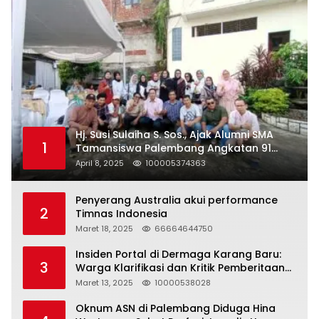
Hj. Susi Sulaiha S. Sos., Ajak Alumni SMA
1
Tamansiswa Palembang Angkatan 91
Halal Bihalal
April 8, 2025
100005374363
Penyerang Australia akui performance
2
Timnas Indonesia
Maret 18, 2025
66664644750
Insiden Portal di Dermaga Karang Baru:
3
Warga Klarifikasi dan Kritik Pemberitaan
yang Tidak Akurat
Maret 13, 2025
10000538028
Oknum ASN di Palembang Diduga Hina