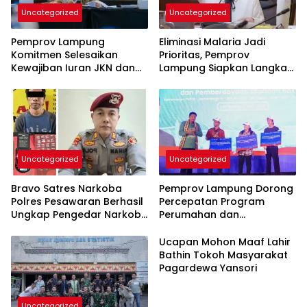
Uncategorized
Uncategorized
Pemprov Lampung
Eliminasi Malaria Jadi
Komitmen Selesaikan
Prioritas, Pemprov
Kewajiban Iuran JKN dan
Lampung Siapkan Langkah
Perkuat Tata Kelola
Terpadu
Kepesertaan BPJS
Kesehatan
Uncategorized
Uncategorized
Bravo Satres Narkoba
Pemprov Lampung Dorong
Polres Pesawaran Berhasil
Percepatan Program
Ungkap Pengedar Narkoba
Perumahan dan
Berikut BB 7,76 Gram Sabu
Pemberdayaan Ekonomi
Rakyat
Ucapan Mohon Maaf Lahir
Bathin Tokoh Masyarakat
Pagardewa Yansori
Uncategorized