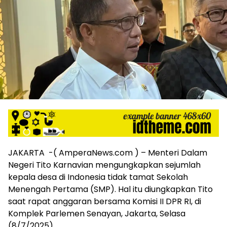
harga
iklan
yang
relatif
lebih
murah
dari
Koran
maupun
media
siber
lainnya,
desain
Koran
JAKARTA -( AmperaNews.com ) – Menteri Dalam
dan
Negeri Tito Karnavian mengungkapkan sejumlah
media
siber
kepala desa di Indonesia tidak tamat Sekolah
lebih
Menengah Pertama (SMP). Hal itu diungkapkan Tito
eksklusif,
saat rapat anggaran bersama Komisi II DPR RI, di
bergaya
Komplek Parlemen Senayan, Jakarta, Selasa
trendi,
(8/7/2025).