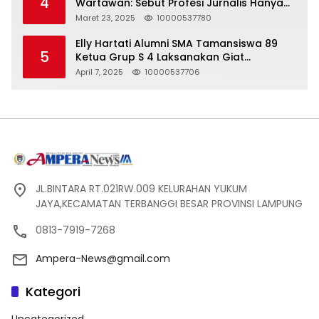
4
Wartawan: Sebut Profesi Jurnalis Hanya
Seharga 2 Liter Bensin, Berujung Dugaan
Maret 23, 2025
10000537780
Pelanggaran UU ITE!
Elly Hartati Alumni SMA Tamansiswa 89
5
Ketua Grup S 4 Laksanakan Giat
Silaturahmi
April 7, 2025
10000537706
JL.BINTARA RT.021RW.009 KELURAHAN YUKUM
JAYA,KECAMATAN TERBANGGI BESAR PROVINSI LAMPUNG
0813-7919-7268
Ampera-News@gmail.com
Kategori