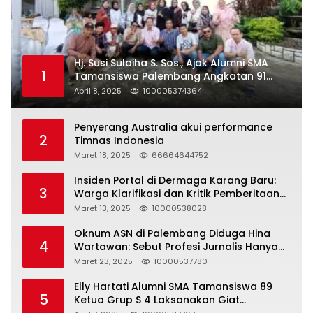
Hj. Susi Sulaiha S. Sos., Ajak Alumni SMA
1
Tamansiswa Palembang Angkatan 91
Halal Bihalal
April 8, 2025
100005374364
Penyerang Australia akui performance
2
Timnas Indonesia
Maret 18, 2025
66664644752
Insiden Portal di Dermaga Karang Baru:
3
Warga Klarifikasi dan Kritik Pemberitaan
yang Tidak Akurat
Maret 13, 2025
10000538028
Oknum ASN di Palembang Diduga Hina
4
Wartawan: Sebut Profesi Jurnalis Hanya
Seharga 2 Liter Bensin, Berujung Dugaan
Maret 23, 2025
10000537780
Pelanggaran UU ITE!
Elly Hartati Alumni SMA Tamansiswa 89
5
Ketua Grup S 4 Laksanakan Giat
Silaturahmi