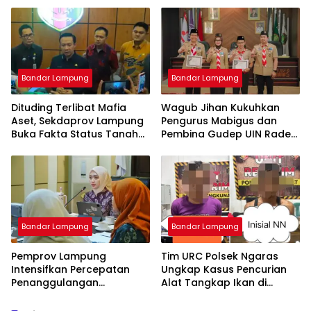
Kini Dibangun SPBU Haji
Suef
Bandar Lampung
Bandar Lampung
Dituding Terlibat Mafia
Wagub Jihan Kukuhkan
Aset, Sekdaprov Lampung
Pengurus Mabigus dan
Buka Fakta Status Tanah
Pembina Gudep UIN Raden
Ryacudu
Intan, Dorong Pramuka
Perkuat Karakter Generasi
Muda
Bandar Lampung
Bandar Lampung
Pemprov Lampung
Tim URC Polsek Ngaras
Intensifkan Percepatan
Ungkap Kasus Pencurian
Penanggulangan
Alat Tangkap Ikan di
Tuberkulosis di
Pelabuhan Kota Jawa, Dua
Tanggamus
Terduga Pelaku