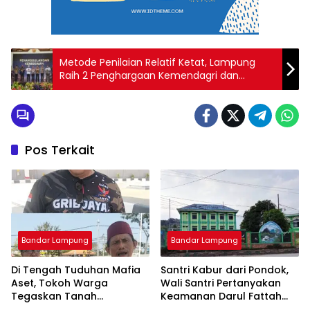
Metode Penilaian Relatif Ketat, Lampung
Raih 2 Penghargaan Kemendagri dan
Kementerian PU
Pos Terkait
Bandar Lampung
Bandar Lampung
Di Tengah Tuduhan Mafia
Santri Kabur dari Pondok,
Aset, Tokoh Warga
Wali Santri Pertanyakan
Tegaskan Tanah
Keamanan Darul Fattah
Bersertifikat Milik Warga:
Kampus II Natar