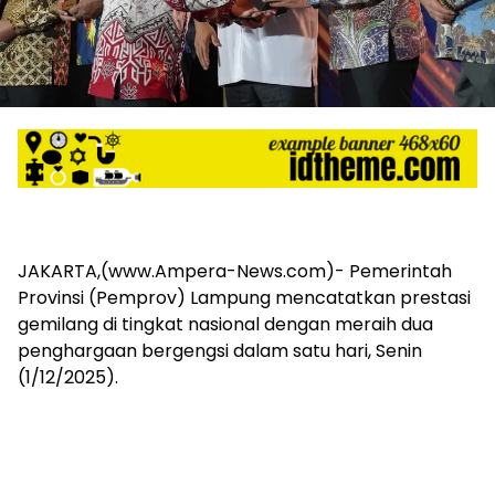
harga
iklan
yang
relatif
lebih
murah
dari
Koran
maupun
media
siber
lainnya,
JAKARTA,(www.Ampera-News.com)- Pemerintah
desain
Provinsi (Pemprov) Lampung mencatatkan prestasi
Koran
gemilang di tingkat nasional dengan meraih dua
dan
penghargaan bergengsi dalam satu hari, Senin
media
(1/12/2025).
siber
lebih
eksklusif,
bergaya
trendi,