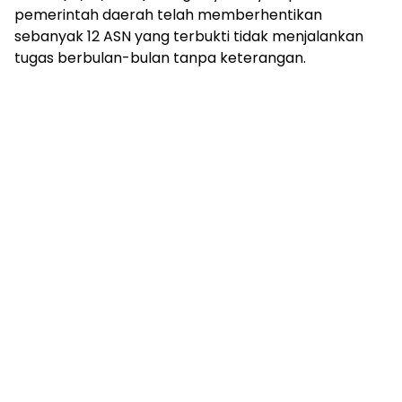
mengandung
pemerintah daerah telah memberhentikan
unsur
sebanyak 12 ASN yang terbukti tidak menjalankan
edukasi,
tugas berbulan-bulan tanpa keterangan.
gaya
hidup,
hiburan,
bebas
dari
SARA,
narkoba
dan
berita
asusila
Media
Cetak
dan
Online
Ampera
News