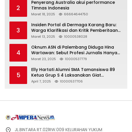
Penyerang Australia akui performance
2
Timnas Indonesia
Maret 18, 2025
66664644750
Insiden Portal di Dermaga Karang Baru:
3
Warga Klarifikasi dan Kritik Pemberitaan
yang Tidak Akurat
Maret 13, 2025
10000538028
Oknum ASN di Palembang Diduga Hina
4
Wartawan: Sebut Profesi Jurnalis Hanya
Seharga 2 Liter Bensin, Berujung Dugaan
Maret 23, 2025
10000537779
Pelanggaran UU ITE!
Elly Hartati Alumni SMA Tamansiswa 89
5
Ketua Grup S 4 Laksanakan Giat
Silaturahmi
April 7, 2025
10000537706
JL.BINTARA RT.021RW.009 KELURAHAN YUKUM