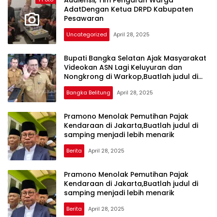
Audiensii, Tim Pengarah Warga
harga
AdatDengan Ketua DRPD Kabupaten
iklan
Pesawaran
yang
Uncategorized
April 28, 2025
relatif
lebih
murah
Bupati Bangka Selatan Ajak Masyarakat
dari
Videokan ASN Lagi Keluyuran dan
Nongkrong di Warkop,Buatlah judul di
Koran
samping menjadi lebih menarik
maupun
Bangka Belitung
April 28, 2025
media
siber
amperanews.com
Pramono Menolak Pemutihan Pajak
lainnya,
Kendaraan di Jakarta,Buatlah judul di
desain
samping menjadi lebih menarik
Koran
dan
Berita
April 28, 2025
media
siber
Pramono Menolak Pemutihan Pajak
lebih
Kendaraan di Jakarta,Buatlah judul di
eksklusif,
samping menjadi lebih menarik
bergaya
trendi,
Berita
April 28, 2025