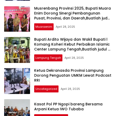
mengandung
unsur
Musrenbang Provinsi 2025, Bupati Muara
edukasi,
Enim Dorong Sinergi Pembangunan
gaya
Pusat, Provinsi, dan Daerah,Buatlah judul
hidup,
di samping menjadi lebih menari
Muaraenim
April 28, 2025
hiburan,
bebas
dari
Bupati Ardito Wijaya dan Wakil Bupati l
Komang Koheri Kebut Perbaikan Islamic
SARA,
Center Lampung Tengah,Buatlah judul di
narkoba
samping menjadi lebih menarik
dan
Lampung Tengah
April 28, 2025
berita
asusila
Ketua Dekranasda Provinsi Lampung
Media
Dorong Penguatan UMKM Lewat Podcast
Cetak
RRI
dan
Online
Uncategorized
April 28, 2025
Ampera
News
Kasat Pol PP Ngopi bareng Bersama
Arpani Ketua IWO Tubaba