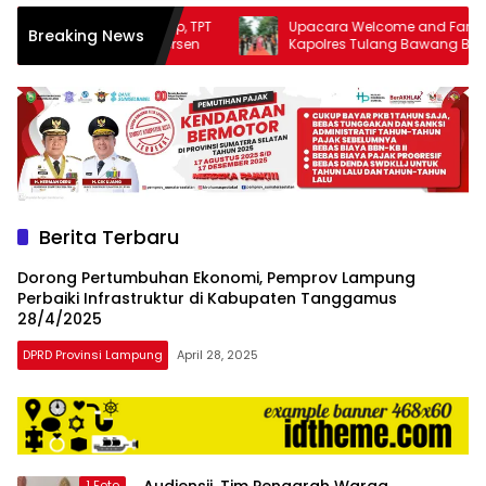
produk
naga Kerja Terserap, TPT
Upacara Welcome and Farewell Para
Breaking News
antara
6 Sebesar 3,97 Persen
Kapolres Tulang Bawang Barat
Berlangsung Khidmat
lain
mampu
menjadi
tempat
komunikasi
usaha
(beriklan),
fokus
Berita Terbaru
pada
pemberitaan
Dorong Pertumbuhan Ekonomi, Pemprov Lampung
nasional
Perbaiki Infrastruktur di Kabupaten Tanggamus
maupun
28/4/2025
international,
DPRD Provinsi Lampung
April 28, 2025
bernuansa
lokal
dan
dinamis,
memiliki
kisaran
1 Foto